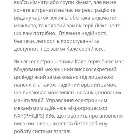
якоїсь кімнати або групи кімнат, але ви не
хочете витрачати на час на реєстрацію та
видачу карток, ключів, або така видача не
можлива, то кодовий замок серії Люкс це те
що вам потрібно. Втілення надійності,
безпеки, легкості в користуванні та
доступності це замки Кале серії Люкс.
Як і всі електронні замки Кале серія Люкс має
вбудований механічний високосекретний
циліндр який замасковано під лицьовою
панеллю, а також надійний врізний замок,
що виключає можливість несанкціонованих
маніпуляцій. Управління електронним
механізмом здійснює мікропроцессор
NXP(PHILIPS) 936, що говорить про впевнено
високий рівень якості та безперебійну
роботу системи взагалі.