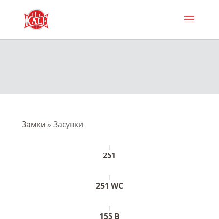
Замки
»
Засувки
251
251 WC
155 В